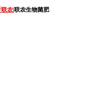
沂联农
|联农生物菌肥